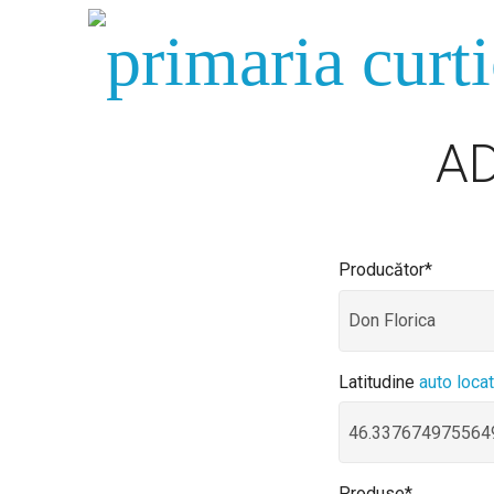
A
Producător*
Latitudine
auto loca
Produse*